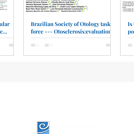
ular
Brazilian Society of Otology task
Is
ve
force --- Otosclerosis:evaluation
po
Impulse
and treatment
im