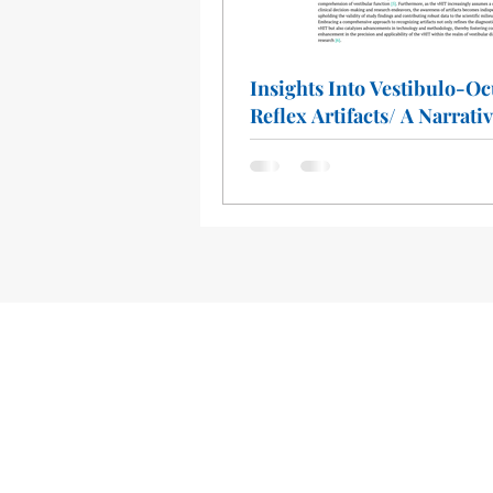
Insights Into Vestibulo-Oc
Reflex Artifacts/ A Narrati
Review of the Video Head 
Test (vHIT)