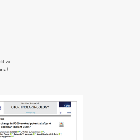
itiva
rio!