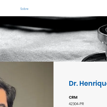
Início
Sobre
Ouvido
Nariz
Garganta
Amigdalectom
Dr. Henriq
CRM
42304-PR