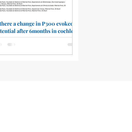
 there a change in P300 evoked
tential after 6months in cochlear
plant users?