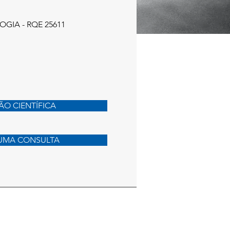
GIA - RQE 25611
̃O CIENTÍFICA
UMA CONSULTA