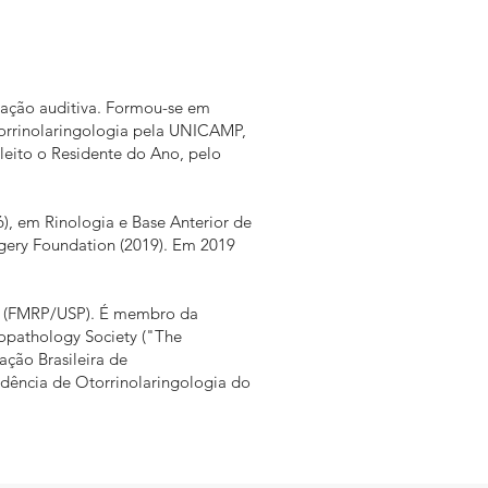
itação auditiva. Formou-se em
orrinolaringologia pela UNICAMP,
eleito o Residente do Ano, pelo
), em Rinologia e Base Anterior de
rgery Foundation (2019). Em 2019
lo (FMRP/USP). É membro da
topathology Society ("The
ação Brasileira de
idência de Otorrinolaringologia do