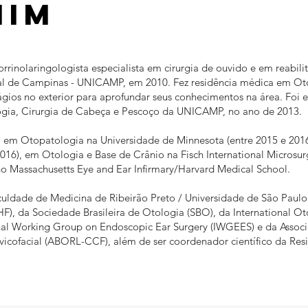
Mim
rrinolaringologista especialista em cirurgia de ouvido e em reabil
al de Campinas - UNICAMP, em 2010. Fez residência médica em Ot
tágios no exterior para aprofundar seus conhecimentos na área. Foi 
gia, Cirurgia de Cabeça e Pescoço da UNICAMP, no ano de 2013.
a) em Otopatologia na Universidade de Minnesota (entre 2015 e 2016
016), em Otologia e Base de Crânio na Fisch International Microsu
 Massachusetts Eye and Ear Infirmary/Harvard Medical School.
culdade de Medicina de Ribeirão Preto / Universidade de São Pau
HF), da Sociedade Brasileira de Otologia (SBO), da International O
onal Working Group on Endoscopic Ear Surgery (IWGEES) e da Associ
rvicofacial (ABORL-CCF), além de ser coordenador científico da Res