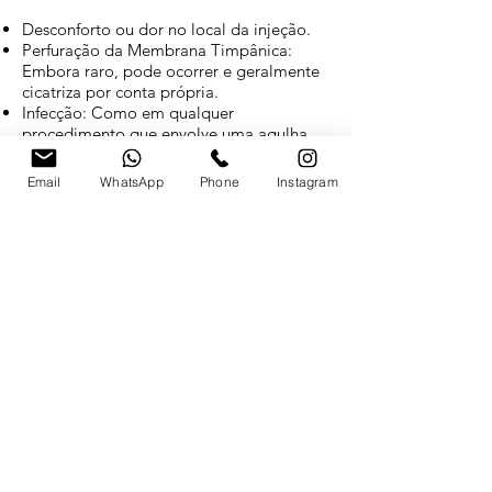
Desconforto ou dor no local da injeção.
Perfuração da Membrana Timpânica:
Embora raro, pode ocorrer e geralmente
cicatriza por conta própria.
Infecção: Como em qualquer
procedimento que envolve uma agulha,
há um pequeno risco de infecção.
Email
WhatsApp
Phone
Instagram
Perguntas Frequentes
1. O procedimento é doloroso?
Geralmente, não. A anestesia local
minimiza a dor e o desconforto durante a
injeção.
2. Quantas sessões são necessárias?
Isso pode variar dependendo da
condição tratada e da resposta do
paciente ao tratamento. Muitas vezes,
são necessárias múltiplas injeções.